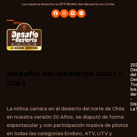
Skip
La máxima Aventura OFFROAD del desierto en Chile.
to
Facebook
Instagram
Vimeo
Flickr
content
Menu
Open
Close
mobile
mobile
menu
menu
20
De
Desafío del Desierto 2021 –
del
Des
Día 1
To
los
de
-
Dis
La mítica carrera en el desierto del norte de Chile
La
en nuestra versión 20 Años, se disputó de forma
espectacular y con participación masiva de pilotos
en todas las categorías Enduro, ATV, UTV y